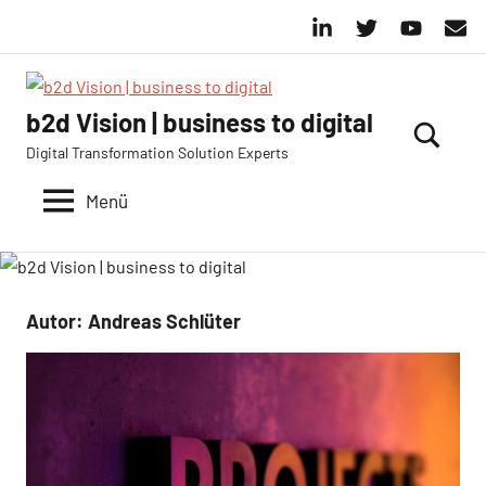
Zum
LinkedIn
Twitter
YouTube
E-
Inhalt
Mail
springen
b2d Vision | business to digital
Digital Transformation Solution Experts
Menü
Autor:
Andreas Schlüter