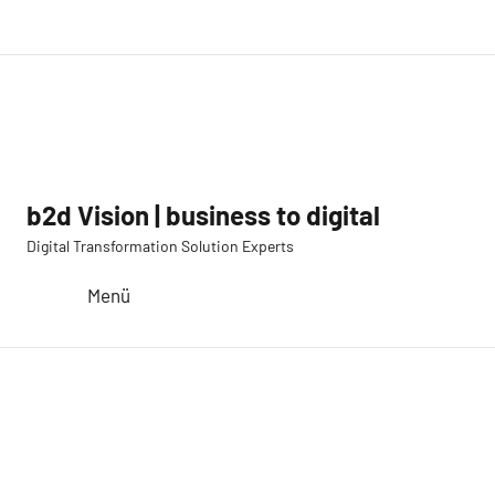
Zum
LinkedIn
Twitter
YouTube
E-
Inhalt
Mail
springen
b2d Vision | business to digital
Digital Transformation Solution Experts
Menü