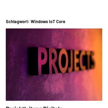
Schlagwort:
Windows IoT Core
Referenz