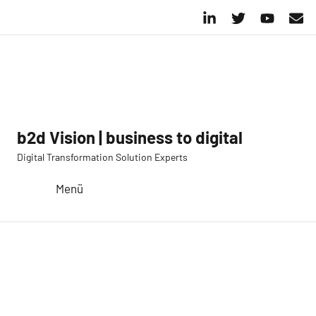
Zum
LinkedIn
Twitter
YouTube
E-
Inhalt
Mail
springen
b2d Vision | business to digital
Digital Transformation Solution Experts
Menü