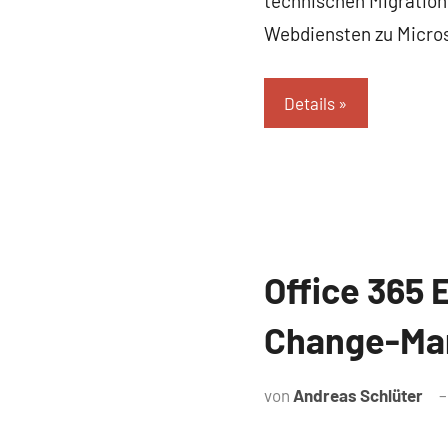
technischen Migration
Webdiensten zu Micros
Details
Office 365 
Referenz
Change-Ma
von
Andreas Schlüter