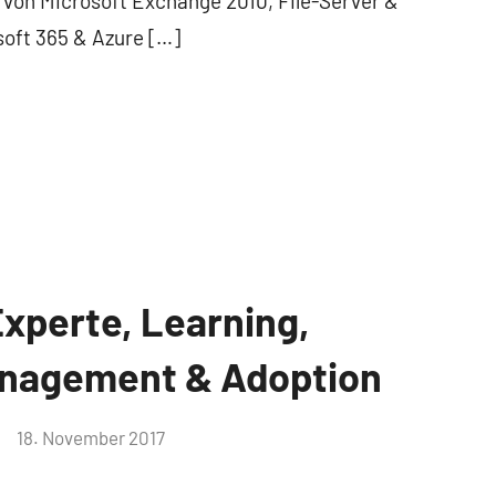
 von Microsoft Exchange 2010, File-Server &
oft 365 & Azure […]
Experte, Learning,
nagement & Adoption
18. November 2017