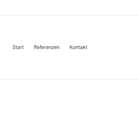
LinkedIn
Twitter
YouTube
E-
Mail
Start
Referenzen
Kontakt