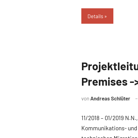
Details
Projektleit
Referenz
Premises ->
von
Andreas Schlüter
11/2018 – 01/2019 N.N.
Kommunikations- und A