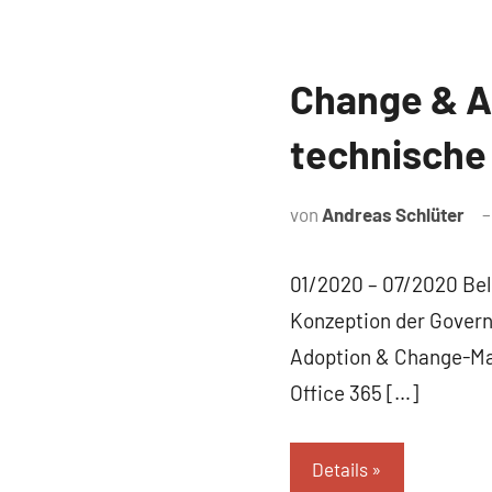
Change & A
Referenz
technische 
von
Andreas Schlüter
01/2020 – 07/2020 Bel
Konzeption der Govern
Adoption & Change-Ma
Office 365 […]
Details