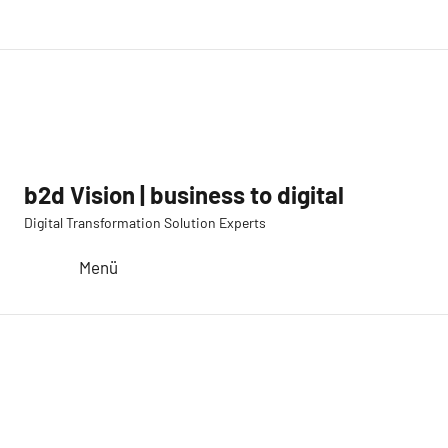
Zum
LinkedIn
Twitter
YouTube
E-
Inhalt
Mail
springen
b2d Vision | business to digital
Digital Transformation Solution Experts
Menü